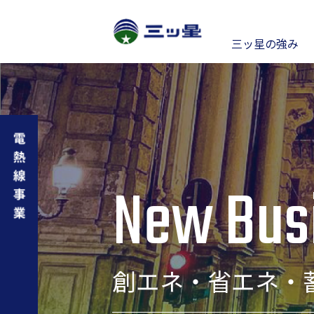
三ッ星の強み
Strength
経
電線
ごあいさつ
プ
電線事業
個人投資家の皆様へ
ポ
IR
未来を創造した製
事例紹介
S