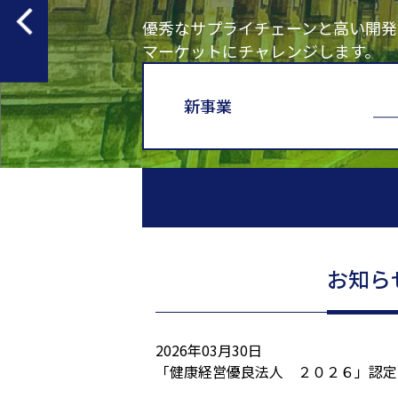
確かな品質で、お客様に満足して頂
界に提供しています。
創エネ・省エネ・蓄エネ
数字で知る三ッ星
三
株式について
IR
三ッ星の強み
お知ら
2026年03月30日
「健康経営優良法人 ２０２６」認定