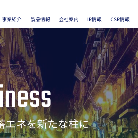
事業紹介
製品情報
会社案内
IR情報
CSR情報
営理念
ラスチック成形
高機能チューブ
会社概要・沿革
リマテック事業
ニュース
電熱線事業
財務ハイライト
製品カタログ・仕様・
品づくりで社会に貢献
技術資料
オンライン工場見学
DS