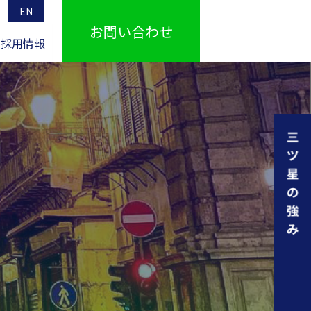
EN
お問い合わせ
採用情報
IR情報TOPへ
電熱線
所在地一覧・関連会社
新事業
IRライブラリ
電圧降下および
電線断面積の算出式