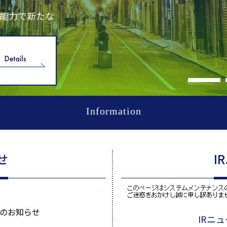
ける製品を世
ッ星の100年の歩み
カレンダー
電子公告
Information
せ
I
のお知らせ
IRニ