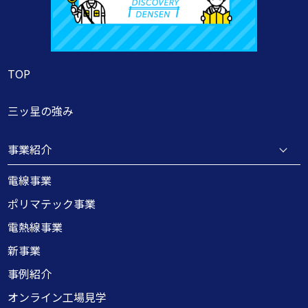
TOP
三ッ星の強み
事業紹介
電線事業
ポリマテック事業
電熱線事業
新事業
事例紹介
オンライン工場見学