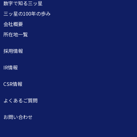
数字で知る三ッ星
三ッ星の100年の歩み
会社概要
所在地一覧
採用情報
IR情報
CSR情報
よくあるご質問
お問い合わせ