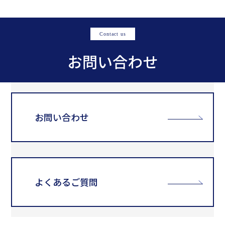
Contact us
お問い合わせ
お問い合わせ
よくあるご質問