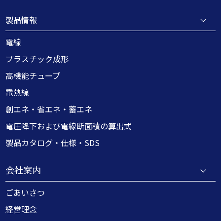
製品情報
電線
プラスチック成形
高機能チューブ
電熱線
創エネ・省エネ・蓄エネ
電圧降下および電線断面積の算出式
製品カタログ・仕様・SDS
会社案内
ごあいさつ
経営理念