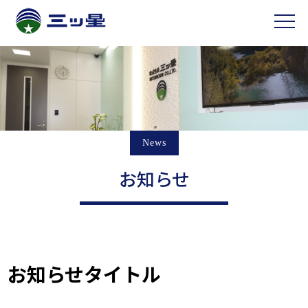
News
お知らせ
お知らせタイトル