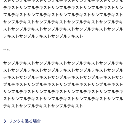
ストサンプルテキストサンプルテキストサンプルテキストサンプル
テキストサンプルテキストサンプルテキストサンプルテキストサン
プルテキストサンプルテキストサンプルテキストサンプルテキスト
サンプルテキストサンプルテキストサンプルテキストサンプルテキ
ストサンプルテキストサンプルテキストサンプルテキストサンプル
テキストサンプルテキストサンプルテキスト
中見出し
サンプルテキストサンプルテキストサンプルテキストサンプルテキ
ストサンプルテキストサンプルテキストサンプルテキストサンプル
テキストサンプルテキストサンプルテキストサンプルテキストサン
プルテキストサンプルテキストサンプルテキストサンプルテキスト
サンプルテキストサンプルテキストサンプルテキストサンプルテキ
ストサンプルテキストサンプルテキストサンプルテキストサンプル
テキストサンプルテキストサンプルテキスト
リンクを貼る場合