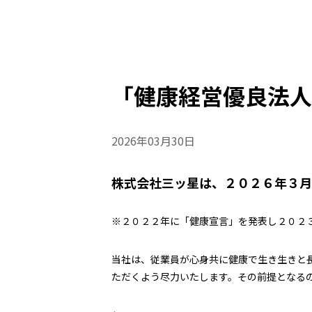
創エネ・省エネ・蓄エネ
数字で知る三ッ星
三
株式について
IR
「健康経営優良法人
2026年03月30日
株式会社三ッ星は、２０２６年３月
※２０２２年に「健康宣言」を発表し２０２３
当社は、従業員が心身共に健康で生き生きと
ただくよう尽力いたします。その前提となる