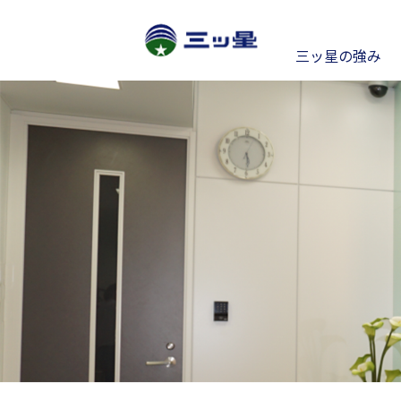
三ッ星の強み
経
電線
ごあいさつ
プ
電線事業
個人投資家の皆様へ
ポ
IR
事例紹介
S