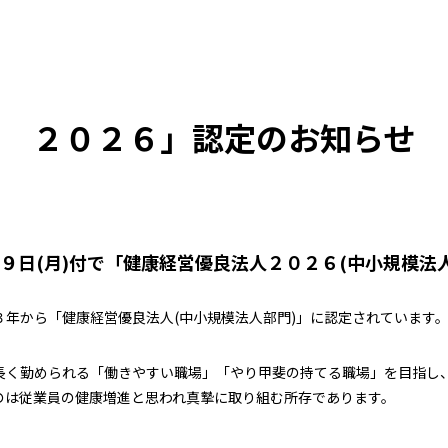
ッ星の100年の歩み
カレンダー
電子公告
 ２０２６」認定のお知らせ
９日(月)付で「健康経営優良法人２０２６(中小規模法
年から「健康経営優良法人(中小規模法人部門)」に認定されています
長く勤められる「働きやすい職場」「やり甲斐の持てる職場」を目指し
のは従業員の健康増進と思われ真摯に取り組む所存であります。