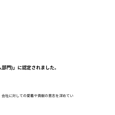
免責条項
人部門)」に認定されました。
。
、会社に対しての愛着や貢献の意志を深めてい