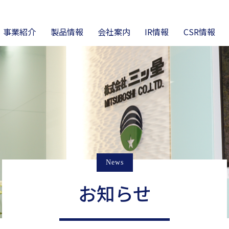
事業紹介
製品情報
会社案内
IR情報
CSR情報
営理念
ラスチック成形
高機能チューブ
会社概要・沿革
リマテック事業
ニュース
電熱線事業
財務ハイライト
News
お知らせ
製品カタログ・仕様・
技術資料
オンライン工場見学
DS