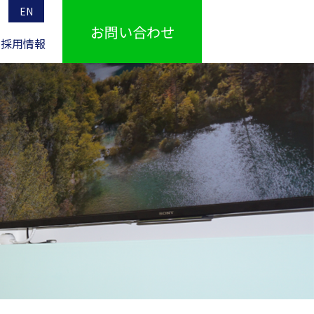
EN
お問い合わせ
採用情報
IR情報TOPへ
電熱線
所在地一覧・関連会社
新事業
IRライブラリ
電圧降下および
電線断面積の算出式