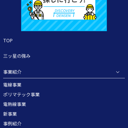
TOP
三ッ星の強み
事業紹介
電線事業
ポリマテック事業
電熱線事業
新事業
事例紹介