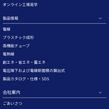
オンライン工場見学
製品情報
電線
プラスチック成形
高機能チューブ
電熱線
創エネ・省エネ・蓄エネ
電圧降下および電線断面積の算出式
製品カタログ・仕様・SDS
会社案内
ごあいさつ