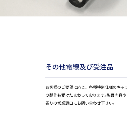
創エネ・省エネ・蓄エネ
数字で知る三ッ星
三
株式について
IR
その他電線及び受注品
お客様のご要望に応じ、各種特別仕様のキャ
の製作も受けたまわっております｡製品内容
寄りの営業窓口にお問い合わせ下さい。