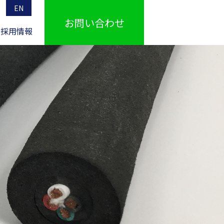
EN
お問い合わせ
採用情報
IR情報TOPへ
電熱線
所在地一覧・関連会社
新事業
IRライブラリ
電圧降下および
電線断面積の算出式