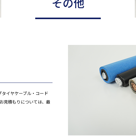
その他
ッ星の100年の歩み
カレンダー
電子公告
ブタイヤケーブル・コード
やお見積もりについては、最