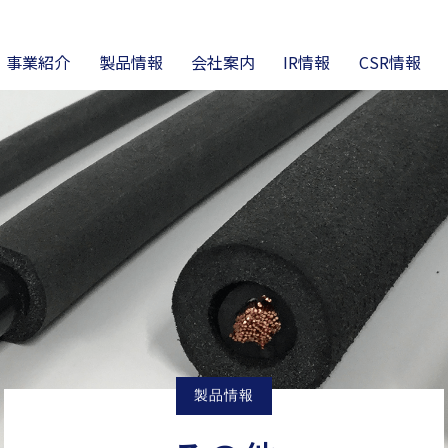
事業紹介
製品情報
会社案内
IR情報
CSR情報
営理念
ラスチック成形
高機能チューブ
会社概要・沿革
リマテック事業
ニュース
電熱線事業
財務ハイライト
製品カタログ・仕様・
技術資料
製品情報
オンライン工場見学
DS