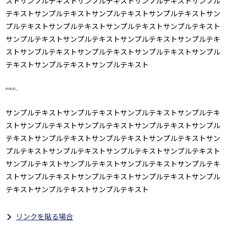
ストサンプルテキストサンプルテキストサンプルテキストサンプル
テキストサンプルテキストサンプルテキストサンプルテキストサン
プルテキストサンプルテキストサンプルテキストサンプルテキスト
サンプルテキストサンプルテキストサンプルテキストサンプルテキ
ストサンプルテキストサンプルテキストサンプルテキストサンプル
テキストサンプルテキストサンプルテキスト
中見出し
サンプルテキストサンプルテキストサンプルテキストサンプルテキ
ストサンプルテキストサンプルテキストサンプルテキストサンプル
テキストサンプルテキストサンプルテキストサンプルテキストサン
プルテキストサンプルテキストサンプルテキストサンプルテキスト
サンプルテキストサンプルテキストサンプルテキストサンプルテキ
ストサンプルテキストサンプルテキストサンプルテキストサンプル
テキストサンプルテキストサンプルテキスト
リンクを貼る場合