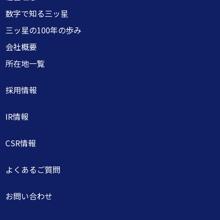
数字で知る三ッ星
三ッ星の100年の歩み
会社概要
所在地一覧
採用情報
IR情報
CSR情報
よくあるご質問
お問い合わせ