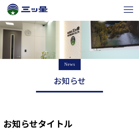
News
お知らせ
お知らせタイトル