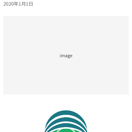
2020年1月1日
動
画
プ
レ
ー
ヤ
ー