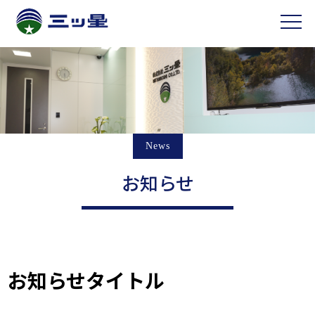
News
お知らせ
お知らせタイトル