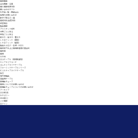
電線事業
会社概要・沿革
個人情報保護方針
問い合わせテスト
所在地一覧・関連会社
採用のお問い合わせ
数字で知る三ッ星
環境方針/品質方針
創エネ・省エネ・蓄エネ
経営理念
製品情報
数字で知る三ッ星
三
プラスチック成形
株式について
IR
分野ごとに見る
特性ごとに見る
創エネ・省エネ・蓄エネ
レトロフィット（横型）
レトロフィット（縦型）
製品カタログ・仕様・MSDS
電圧降下および電線断面積の算出式
電熱線
電線
その他
エコケーブル（環境配慮型）
キャブタイヤコード
ゴムキャブタイヤケーブル
スターミックケーブルシリーズ
ビニルキャブタイヤケーブル
加工
海外規格品
溶接用ケーブル
高機能チューブ
電線についてのお問い合わせ
高機能チューブについてのお問い合わせ
アーカイブ
2020年5月
カテゴリー
未分類
(1)
メタ情報
ログイン