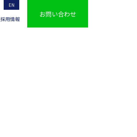
EN
お問い合わせ
採用情報
IR情報TOPへ
電熱線
所在地一覧・関連会社
新事業
IRライブラリ
電圧降下および
電線断面積の算出式