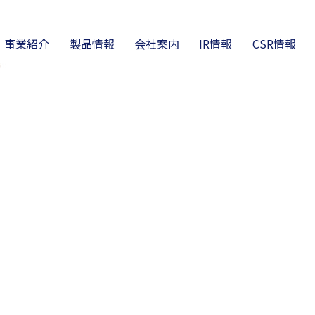
事業紹介
製品情報
会社案内
IR情報
CSR情報
営理念
ラスチック成形
高機能チューブ
会社概要・沿革
リマテック事業
ニュース
電熱線事業
財務ハイライト
製品カタログ・仕様・
技術資料
オンライン工場見学
DS